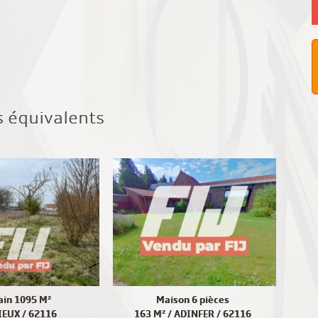
s équivalents
ain 1095 M²
Maison 6 pièces
IEUX / 62116
163 M² / ADINFER / 62116