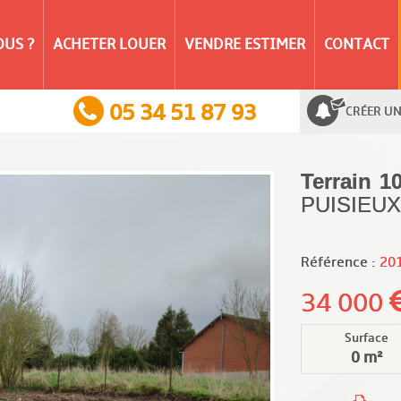
US ?
ACHETER LOUER
VENDRE ESTIMER
CONTACT
05 34 51 87 93
CRÉER UN
Terrain 1
PUISIEUX
Référence :
20
34 000
Surface
0 m²