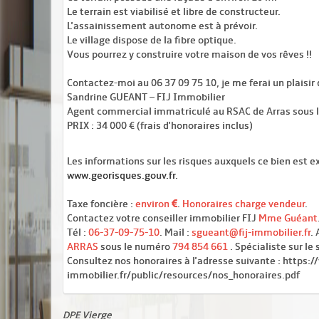
Le terrain est viabilisé et libre de constructeur.
L'assainissement autonome est à prévoir.
Le village dispose de la fibre optique.
Vous pourrez y construire votre maison de vos rêves !!
Contactez-moi au 06 37 09 75 10, je me ferai un plaisir d
Sandrine GUEANT – FIJ Immobilier
Agent commercial immatriculé au RSAC de Arras sous 
PRIX : 34 000 € (frais d'honoraires inclus)
Les informations sur les risques auxquels ce bien est ex
www.georisques.gouv.fr
.
Taxe foncière :
environ
.
Honoraires charge vendeur
.
Contactez votre conseiller immobilier FIJ
Mme Guéant
Tél :
06-37-09-75-10
. Mail :
sgueant@fij-immobilier.fr
.
ARRAS
sous le numéro
794 854 661
. Spécialiste sur le
Consultez nos honoraires à l'adresse suivante : https:/
immobilier.fr/public/resources/nos_honoraires.pdf
DPE Vierge