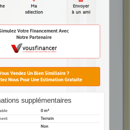
che
Ma
Envoyer
sélection
à un ami
Simulez Votre Financement Avec
Notre Partenaire
Vous Vendez Un Bien Similiaire ?
tez Nous Pour Une Estimation Gratuite
ations supplémentaires
able
0 m²
ment
Terrain
Non