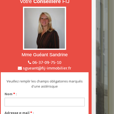
Votre
Conseillère
FIJ
Mme Guéant Sandrine
06-37-09-75-10
sgueant@fij-immobilier.fr
Veuillez remplir les champs obligatoires marqués
d'une astérisque
Nom
*
:
Adresse e-mail
*
: