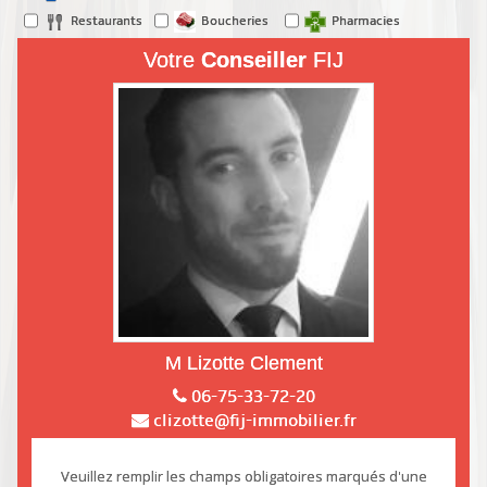
Restaurants
Boucheries
Pharmacies
Votre
Conseiller
FIJ
M Lizotte Clement
06-75-33-72-20
clizotte@fij-immobilier.fr
Veuillez remplir les champs obligatoires marqués d'une