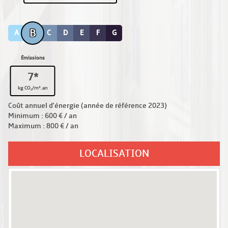
B
A
C
D
E
F
G
Émissions
7*
kg CO₂/m².an
Coût annuel d'énergie (année de référence 2023)
Minimum : 600 € / an
Maximum : 800 € / an
LOCALISATION