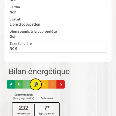
Non
Jardin
Non
Statut
Libre d'occupation
Bien soumis à la copropriété
Oui
Taxe foncière
NC
Bilan énergétique
D
A
B
C
E
F
G
Consommation
(énergie primaire)
Émissions
232
7*
kWh/m².an
kg CO₂/m².an