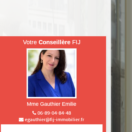
Votre
Conseillère
FIJ
Mme Gauthier Emilie
06-89-04-84-48
egauthier@fij-immobilier.fr