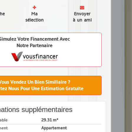
che
Ma
Envoyer
sélection
à un ami
Simulez Votre Financement Avec
Notre Partenaire
Vous Vendez Un Bien Similiaire ?
tez Nous Pour Une Estimation Gratuite
ations supplémentaires
able
29.31 m²
ment
Appartement