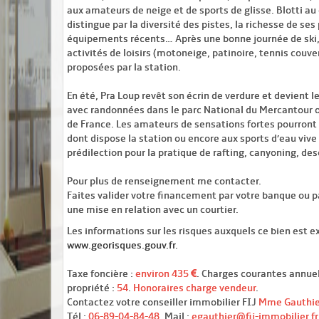
aux amateurs de neige et de sports de glisse. Blotti a
distingue par la diversité des pistes, la richesse de 
équipements récents… Après une bonne journée de ski,
activités de loisirs (motoneige, patinoire, tennis couve
proposées par la station.
En été, Pra Loup revêt son écrin de verdure et devient 
avec randonnées dans le parc National du Mercantour o
de France. Les amateurs de sensations fortes pourront 
dont dispose la station ou encore aux sports d’eau vive 
prédilection pour la pratique de rafting, canyoning, d
Pour plus de renseignement me contacter.
Faites valider votre financement par votre banque ou p
une mise en relation avec un courtier.
Les informations sur les risques auxquels ce bien est ex
www.georisques.gouv.fr
.
Taxe foncière :
environ 435
. Charges courantes annuel
propriété :
54
.
Honoraires charge vendeur
.
Contactez votre conseiller immobilier FIJ
Mme Gauthie
Tél :
06-89-04-84-48
. Mail :
egauthier@fij-immobilier.fr