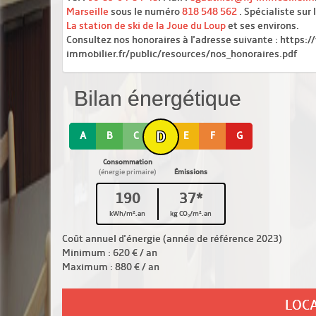
Marseille
sous le numéro
818 548 562
. Spécialiste sur
La station de ski de la Joue du Loup
et ses environs.
Consultez nos honoraires à l'adresse suivante : https:/
immobilier.fr/public/resources/nos_honoraires.pdf
Bilan énergétique
D
A
B
C
E
F
G
Consommation
(énergie primaire)
Émissions
190
37*
kWh/m².an
kg CO₂/m².an
Coût annuel d'énergie (année de référence 2023)
Minimum : 620 € / an
Maximum : 880 € / an
LOC