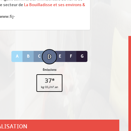
 le secteur de
La Bouilladisse et ses environs &
/www.fij-
D
A
B
C
E
F
G
Émissions
37*
kg CO₂/m².an
ALISATION