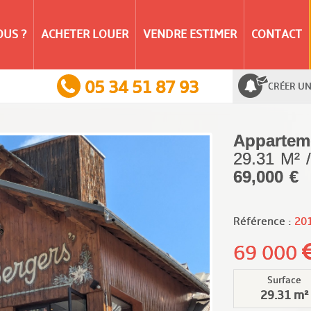
US ?
ACHETER LOUER
VENDRE ESTIMER
CONTACT
05 34 51 87 93
CRÉER UN
Appartem
29.31 M²
69,000 €
Référence :
20
69 000
Surface
29.31 m²