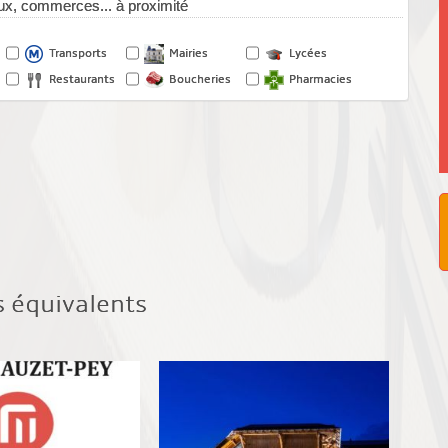
x, commerces... à proximité
Transports
Mairies
Lycées
Restaurants
Boucheries
Pharmacies
s équivalents