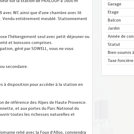
seur sur la station de PRALOUP à 1600 m
Garage
Etage
DB avec WC ainsi que d'une chambre avec lit
es. Vendu entièrement meublé. Stationnement
Balcon
Jardin
Année de con
pose l'hébergement seul avec petit déjeuner ou
onté et boissons comprises.
Statut
pation, géré par SOWELL, vous ne vous
Bien soumis à
Taxe foncière
 ou secondaire.
s à disposition pour accéder à la station en
ion de référence des Alpes de Haute Provence.
nnette, et aux portes du Parc National du
vrir toutes les richesses naturelles et
domaine relié avec la Foux d’Allos, conviendra