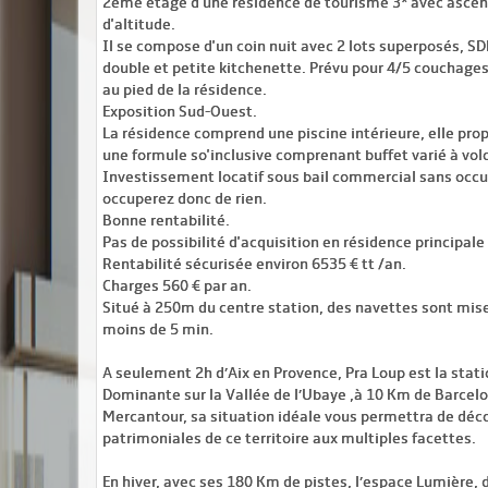
2ème étage d'une résidence de tourisme 3* avec ascen
d'altitude.
Il se compose d'un coin nuit avec 2 lots superposés, S
double et petite kitchenette. Prévu pour 4/5 couchag
au pied de la résidence.
Exposition Sud-Ouest.
La résidence comprend une piscine intérieure, elle pro
une formule so'inclusive comprenant buffet varié à vol
Investissement locatif sous bail commercial sans occu
occuperez donc de rien.
Bonne rentabilité.
Pas de possibilité d'acquisition en résidence principale
Rentabilité sécurisée environ 6535 € tt /an.
Charges 560 € par an.
Situé à 250m du centre station, des navettes sont mise
moins de 5 min.
A seulement 2h d’Aix en Provence, Pra Loup est la stat
Dominante sur la Vallée de l’Ubaye ,à 10 Km de Barcelo
Mercantour, sa situation idéale vous permettra de décou
patrimoniales de ce territoire aux multiples facettes.
En hiver, avec ses 180 Km de pistes, l’espace Lumière, 