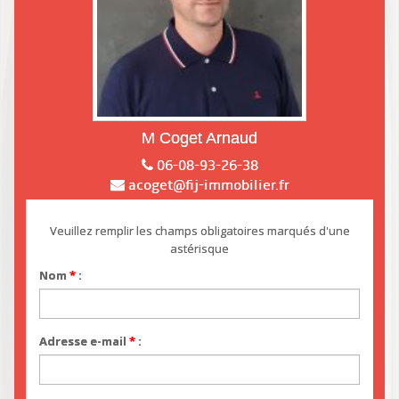
M Coget Arnaud
06-08-93-26-38
acoget@fij-immobilier.fr
Veuillez remplir les champs obligatoires marqués d'une
astérisque
Nom
*
:
Adresse e-mail
*
: