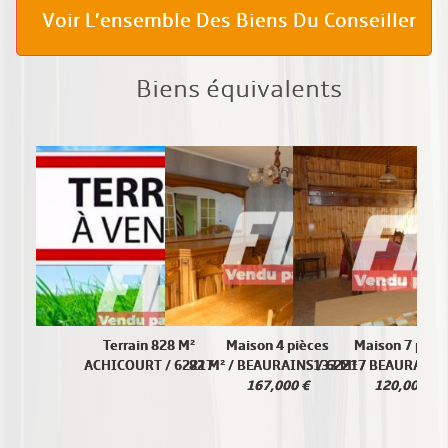
Voir L’ensemble Des Biens Du Conseiller
Biens équivalents
Terrain 828 M²
Maison 4 pièces
Maison 7 pièc
ACHICOURT / 62217
82 M² / BEAURAINS / 62217
133 M² / BEAURAINS
167,000 €
120,000 €