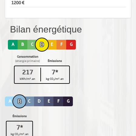
1200
Bilan énergétique
D
A
B
C
E
F
G
Consommation
(énergie primaire)
Émissions
217
7*
kWh/m².an
kg CO₂/m².an
B
A
C
D
E
F
G
Émissions
7*
kg CO₂/m².an