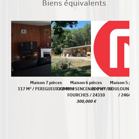
Biens équivalents
Maison 7 pièces
Maison 6 pièces
Maison 5 pièc
117 M² / PERIGUEUX / 24000
300 M² / SENCENAC-PUY-DE-
200 M² / COULOUNIEIX
FOURCHES / 24310
/ 24660
300,000 €