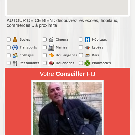
AUTOUR DE CE BIEN : découvrez les écoles, hopitaux,
commerces... à proximité
Ecoles
Cinema
Hôpitaux
Transports
Mairies
Lycées
Collèges
Boulangeries
Bars
Restaurants
Boucheries
Pharmacies
Votre
Conseiller
FIJ