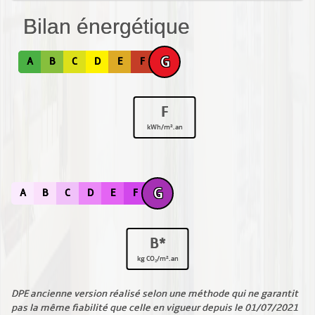
Bilan énergétique
G
A
B
C
D
E
F
F
kWh/m².an
G
A
B
C
D
E
F
B*
kg CO₂/m².an
DPE ancienne version réalisé selon une méthode qui ne garantit
pas la même fiabilité que celle en vigueur depuis le 01/07/2021