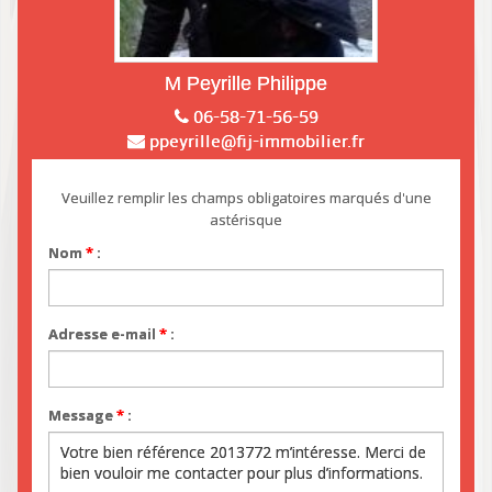
M Peyrille Philippe
06-58-71-56-59
ppeyrille@fij-immobilier.fr
Veuillez remplir les champs obligatoires marqués d'une
astérisque
Nom
*
:
Adresse e-mail
*
:
Message
*
: