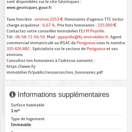
sont disponibles sur le site Géorisques :
www.georisques.gouv.fr
.
Taxe foncière :
environ 2253
. Honoraires d’agence TTC inclus
charge acquéreur :
6,67 %
. Prix hors honoraires :
225 000
.
Contactez votre conseiller immobilier FIJ
M Peyrille
.
Tél :
06-58-71-56-59
. Mail :
ppeyrille@fij-immobilier.fr
. Agent
commercial immatriculé au RSAC de
Perigueux
sous le numéro
325 426 682
. Spécialiste sur le secteur de
Perigueux
et ses
environs.
Consultez nos honoraires à l'adresse suivante :
https://www.fij-
immobilier.fr/public/resources/nos_honoraires.pdf
Informations supplémentaires
Surface habitable
1 m²
Type de logement
Immeuble