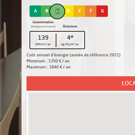
C
A
B
D
E
F
G
Consommation
(énergie primaire)
Émissions
139
4*
kWh/m².an
kg CO₂/m².an
Coût annuel d'énergie (année de référence 2021)
Minimum : 1350 € / an
Maximum : 1840 € / an
LOC