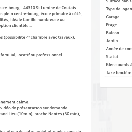
Surface habit
ntre-bourg – 44310 St Lumine de Coutais
Type de loge
 plein centre-bourg, école primaire à côté,
Garage
lités, idéale famille nombreuse ou
Etage
tion clientèle...
Balcon
s (possibilité 4ᵉ chambre avec travaux),
Jardin
Année de con
 :
amilial, locatif ou professionnel.
Statut
Bien soumis à
Taxe foncière
onnement calme.
te vidéo de présentation sur demande.
rand Lieu (10min), proche Nantes (30 min),
, étude de votre projet et rendez vous de