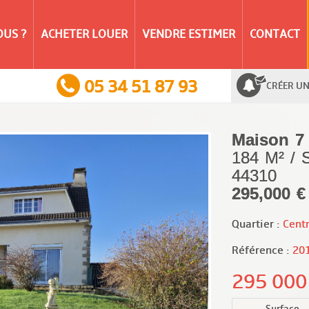
US ?
ACHETER LOUER
VENDRE ESTIMER
CONTACT
05 34 51 87 93
CRÉER UN
Maison 7
184 M² /
44310
295,000 €
Quartier :
Cent
Référence :
20
295 00
Surface