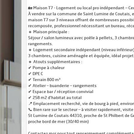
🏡 Maison T7 - Logement ou local pro indépendant – Ce
À vendre sur la commune de Saint Lumine de Coutais, en
maison T7 sur 3 niveaux offrant de nombreuses possibi
recomposée, professionnel nécessitant un bureau, récep
🔹 Maison principale :
Séjour / salon lumineux avec poêle à pellets, 3 chambre
rangements.
🔹 Logement secondaire indépendant (niveau inférieur)
3 chambres, cuisine aménagée et équipée, idéal projet f
🔹 Atouts supplémentaires :
✔ Pompe à chaleur
✔ DPE C
✔ Terrain 800 m²
✔ Atelier – buanderie – rangements
✔ Espace bar / réception convivial
✔ 258 m2 d'habitat au total
📍 Emplacement recherché, vie de bourg à pied, envir
📞 Bien rare sur le secteur – à visiter rapidement, visi
St Lumine de Coutais 44310, proche de St Philbert de G
proche bord de mer (30/40 min)
Contactez moi pour tout renseignement complémentaire