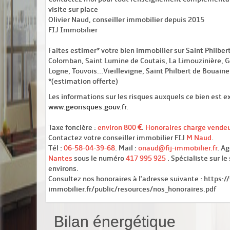
visite sur place
Olivier Naud, conseiller immobilier depuis 2015
FIJ Immobilier
Faites estimer* votre bien immobilier sur Saint Philbert
Colomban, Saint Lumine de Coutais, La Limouzinière, G
Logne, Touvois...Vieillevigne, Saint Philbert de Bouaine.
*(estimation offerte)
Les informations sur les risques auxquels ce bien est ex
www.georisques.gouv.fr
.
Taxe foncière :
environ 800
.
Honoraires charge vende
Contactez votre conseiller immobilier FIJ
M Naud
.
Tél :
06-58-04-39-68
. Mail :
onaud@fij-immobilier.fr
. A
Nantes
sous le numéro
417 995 925
. Spécialiste sur l
environs.
Consultez nos honoraires à l'adresse suivante : https:/
immobilier.fr/public/resources/nos_honoraires.pdf
Bilan énergétique