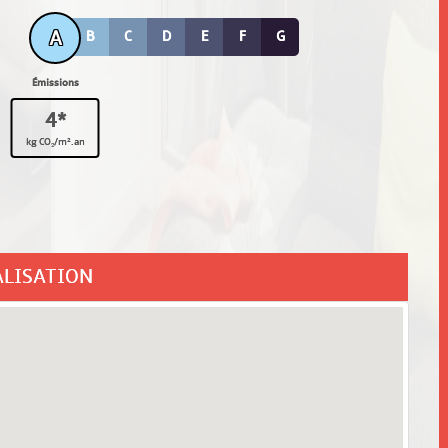
A
B
C
D
E
F
G
Émissions
4*
kg CO₂/m².an
ALISATION