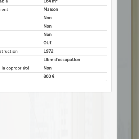
able
184 m²
ment
Maison
Non
Non
Non
OUI
struction
1972
Libre d'occupation
 la copropriété
Non
800