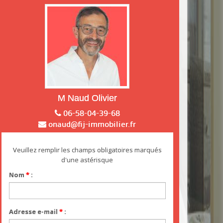
M Naud Olivier
06-58-04-39-68
onaud@fij-immobilier.fr
Veuillez remplir les champs obligatoires marqués
d'une astérisque
Nom
*
:
Adresse e-mail
*
: