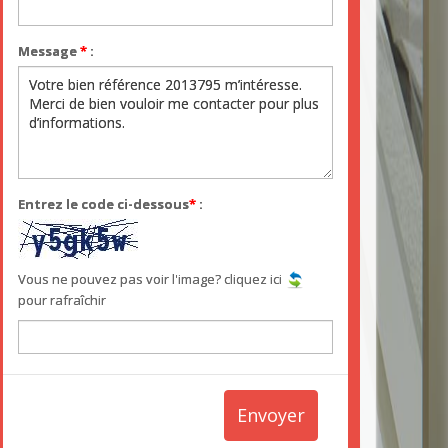
Message
*
:
Entrez le code ci-dessous
*
:
Vous ne pouvez pas voir l'image? cliquez ici
pour rafraîchir
Envoyer