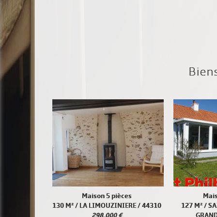
Bien
Maison 5 pièces
Mais
130 M² / LA LIMOUZINIERE / 44310
127 M² / S
298,000 €
GRAND-