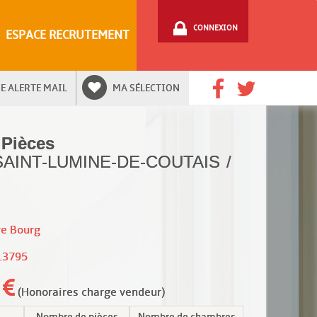
CONNEXION
ESPACE RECRUTEMENT
E ALERTE MAIL
MA SÉLECTION
 Pièces
 SAINT-LUMINE-DE-COUTAIS /
re Bourg
13795
0
(Honoraires charge vendeur)
Nombre de pièces
Nombre de chambres