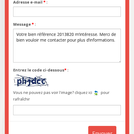
Adresse e-mail
*
:
Message
*
:
Entrez le code ci-dessous
*
:
Vous ne pouvez pas voir l'image? cliquez ici
pour
rafraîchir
Envoyer