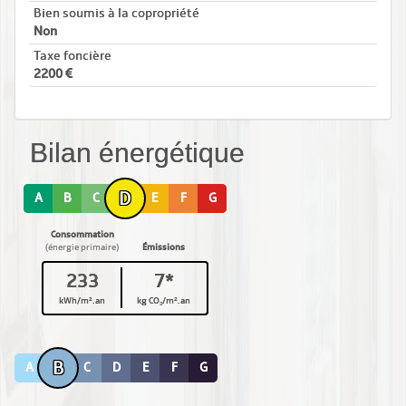
Bien soumis à la copropriété
Non
Taxe foncière
2200
Bilan énergétique
D
A
B
C
E
F
G
Consommation
(énergie primaire)
Émissions
233
7*
kWh/m².an
kg CO₂/m².an
B
A
C
D
E
F
G