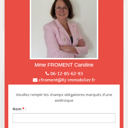
Mme FROMENT Caroline
06-12-85-62-93
cfroment@fij-immobilier.fr
Veuillez remplir les champs obligatoires marqués d'une
astérisque
Nom
*
: