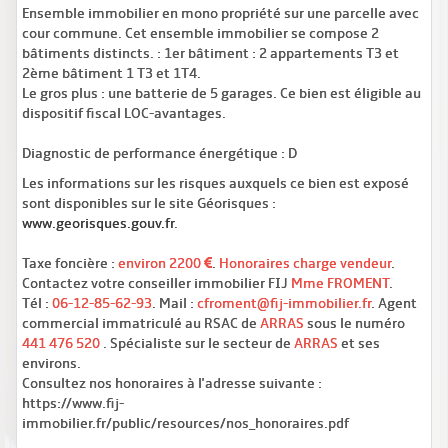
Ensemble immobilier en mono propriété sur une parcelle avec
cour commune. Cet ensemble immobilier se compose 2
bâtiments distincts. : 1er bâtiment : 2 appartements T3 et
2ème bâtiment 1 T3 et 1T4.
Le gros plus : une batterie de 5 garages. Ce bien est éligible au
dispositif fiscal LOC-avantages.
Diagnostic de performance énergétique : D
Les informations sur les risques auxquels ce bien est exposé
sont disponibles sur le site Géorisques :
www.georisques.gouv.fr
.
Taxe foncière :
environ 2200
.
Honoraires charge vendeur
.
Contactez votre conseiller immobilier FIJ
Mme FROMENT
.
Tél :
06-12-85-62-93
. Mail :
cfroment@fij-immobilier.fr
. Agent
commercial immatriculé au RSAC de
ARRAS
sous le numéro
441 476 520
. Spécialiste sur le secteur de
ARRAS
et ses
environs.
Consultez nos honoraires à l'adresse suivante :
https://www.fij-
immobilier.fr/public/resources/nos_honoraires.pdf