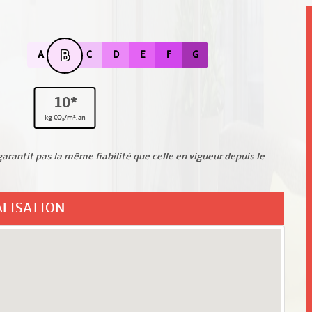
B
A
C
D
E
F
G
10*
kg CO₂/m².an
arantit pas la même fiabilité que celle en vigueur depuis le
ALISATION