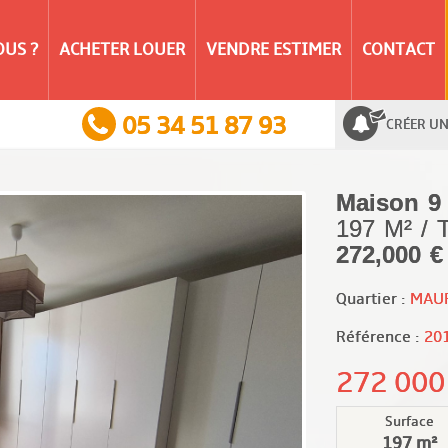
US ?
ACHETER LOUER
VENDRE ESTIMER
CONTACT
05 34 51 87 93
CRÉER UN
Maison 9
197 M² /
272,000 €
Quartier :
MAU
Référence :
20
272 00
Surface
197 m²