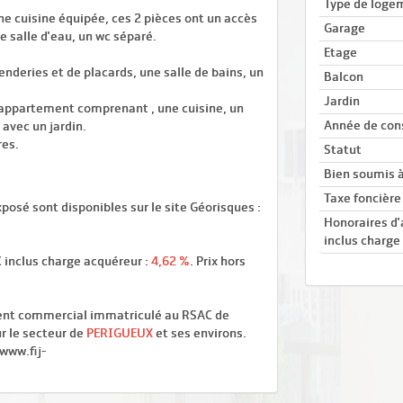
Type de loge
ne cuisine équipée, ces 2 pièces ont un accès
Garage
e salle d'eau, un wc séparé.
Etage
nderies et de placards, une salle de bains, un
Balcon
Jardin
n appartement comprenant , une cuisine, un
Année de con
 avec un jardin.
res.
Statut
Bien soumis à
Taxe foncière
posé sont disponibles sur le site Géorisques :
Honoraires d
inclus charge
 inclus charge acquéreur :
4,62 %
. Prix hors
ent commercial immatriculé au RSAC de
ur le secteur de
PERIGUEUX
et ses environs.
/www.fij-