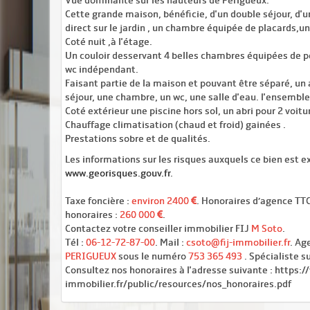
Vue dominante sur les hauteurs de Périgueux.
Cette grande maison, bénéficie, d'un double séjour, d'u
direct sur le jardin , un chambre équipée de placards,un
Coté nuit ,à l'étage.
Un couloir desservant 4 belles chambres équipées de pe
wc indépendant.
Faisant partie de la maison et pouvant être séparé, u
séjour, une chambre, un wc, une salle d'eau. l'ensemble
Coté extérieur une piscine hors sol, un abri pour 2 voitu
Chauffage climatisation (chaud et froid) gainées .
Prestations sobre et de qualités.
Les informations sur les risques auxquels ce bien est ex
www.georisques.gouv.fr
.
Taxe foncière :
environ 2400
. Honoraires d’agence TTC
honoraires :
260 000
.
Contactez votre conseiller immobilier FIJ
M Soto
.
Tél :
06-12-72-87-00
. Mail :
csoto@fij-immobilier.fr
. Ag
PERIGUEUX
sous le numéro
753 365 493
. Spécialiste s
Consultez nos honoraires à l'adresse suivante : https:/
immobilier.fr/public/resources/nos_honoraires.pdf