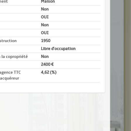
ment
Maison
Non
OUI
Non
OUI
struction
1950
Libre d'occupation
 la copropriété
Non
2400
'agence TTC
4,62 (%)
 acquéreur