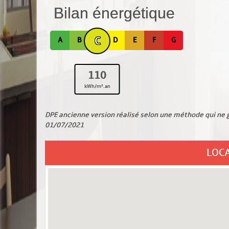
Bilan énergétique
C
A
B
D
E
F
G
110
kWh/m².an
DPE ancienne version réalisé selon une méthode qui ne g
01/07/2021
LOC