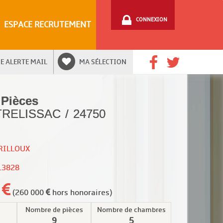
CONNEXION
ESPACE RECRUTEMENT
E ALERTE MAIL
MA SÉLECTION
 Pièces
 TRELISSAC / 24750
RILLOUX
13828
0
(260 000
hors honoraires)
Nombre de pièces
Nombre de chambres
9
5