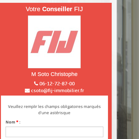
Votre
Conseiller
FIJ
M Soto Christophe
06-12-72-87-00
csoto@fij-immobilier.fr
Veuillez remplir les champs obligatoires marqués
d'une astérisque
Nom
*
: