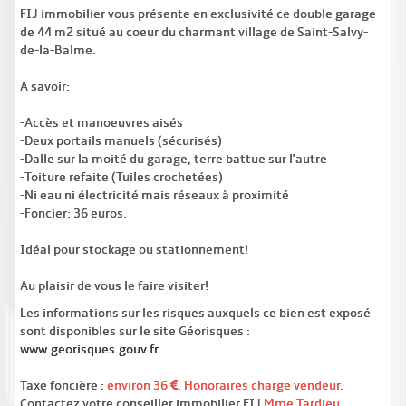
FIJ immobilier vous présente en exclusivité ce double garage
de 44 m2 situé au coeur du charmant village de Saint-Salvy-
de-la-Balme.
A savoir:
-Accès et manoeuvres aisés
-Deux portails manuels (sécurisés)
-Dalle sur la moité du garage, terre battue sur l'autre
-Toiture refaite (Tuiles crochetées)
-Ni eau ni électricité mais réseaux à proximité
-Foncier: 36 euros.
Idéal pour stockage ou stationnement!
Au plaisir de vous le faire visiter!
Les informations sur les risques auxquels ce bien est exposé
sont disponibles sur le site Géorisques :
www.georisques.gouv.fr
.
Taxe foncière :
environ 36
.
Honoraires charge vendeur
.
Contactez votre conseiller immobilier FIJ
Mme Tardieu
.