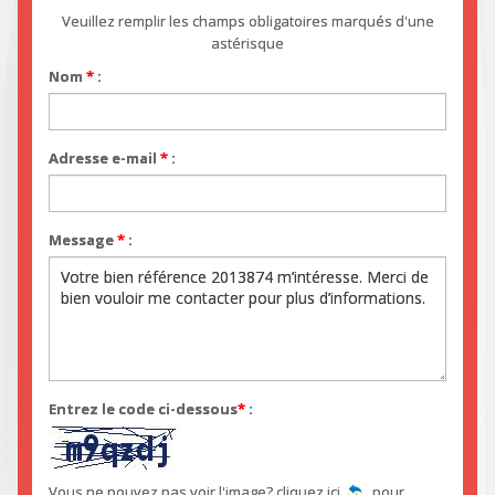
Veuillez remplir les champs obligatoires marqués d'une
astérisque
Nom
*
:
Adresse e-mail
*
:
Message
*
:
Entrez le code ci-dessous
*
:
Vous ne pouvez pas voir l'image? cliquez ici
pour