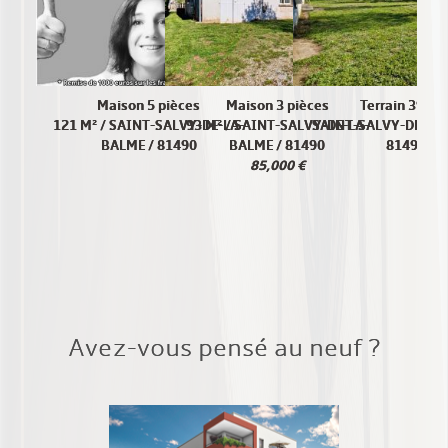
Maison 5 pièces
Maison 3 pièces
Terrain 394 M
121 M² / SAINT-SALVY-DE-LA-
93 M² / SAINT-SALVY-DE-LA-
SAINT-SALVY-DE-LA-
BALME / 81490
BALME / 81490
81490
85,000 €
Avez-vous pensé au neuf ?