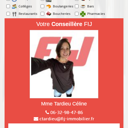
Collèges
Boulangeries
Bars
Restaurants
Boucheries
Pharmacies
Votre
Conseillère
FIJ
Mme Tardieu Céline
06-32-98-47-86
ctardieu@fij-immobilier.fr