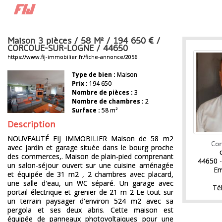
Maison 3 pièces / 58 M² / 194 650
/
CORCOUE-SUR-LOGNE / 44650
https://www.fij-immobilier.fr/fiche-annonce/2056
Type de bien :
Maison
Prix :
194 650
Nombre de pièces :
3
Nombre de chambres :
2
Surface :
58 m²
Description
NOUVEAUTÉ FIJ IMMOBILIER Maison de 58 m2
Con
avec jardin et garage située dans le bourg proche
des commerces,. Maison de plain-pied comprenant
44650
un salon-séjour ouvert sur une cuisine aménagée
Em
et équipée de 31 m2 , 2 chambres avec placard,
une salle d'eau, un WC séparé. Un garage avec
Tél
portail électrique et grenier de 21 m 2 Le tout sur
un terrain paysager d'environ 524 m2 avec sa
pergola et ses deux abris. Cette maison est
équipée de panneaux photovoltaiques pour une