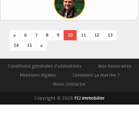
«
6
7
8
9
10
11
12
13
14
15
»
Conditions générales d'utilisations
Nos honoraires
Mentions légales
Comment ça marche ?
Nous contacter
Copyright © 2026
FIJ immobilier