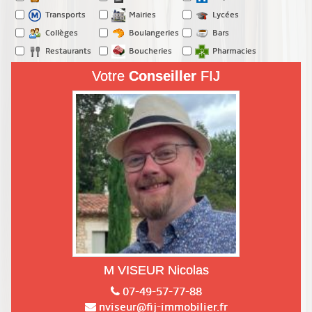
Transports
Mairies
Lycées
Collèges
Boulangeries
Bars
Restaurants
Boucheries
Pharmacies
Votre
Conseiller
FIJ
M VISEUR Nicolas
07-49-57-77-88
nviseur@fij-immobilier.fr