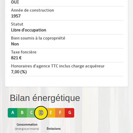
OUI
Année de construction
1957
Statut
Libre d'occupation
Bien soumis à la copropriété
Non
Taxe foncière
821
Honoraires d'agence TTC inclus charge acquéreur
7,00 (%)
Bilan énergétique
D
A
B
C
E
F
G
Consommation
(énergie primaire)
Émissions