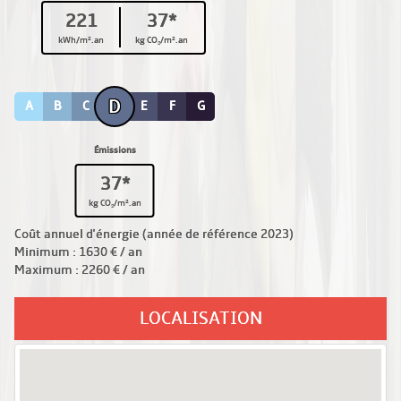
221
37*
kWh/m².an
kg CO₂/m².an
D
A
B
C
E
F
G
Émissions
37*
kg CO₂/m².an
Coût annuel d'énergie (année de référence 2023)
Minimum : 1630 € / an
Maximum : 2260 € / an
LOCALISATION