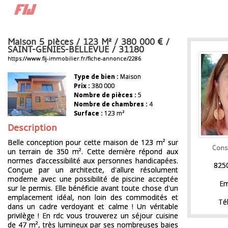
Maison 5 pièces / 123 M² / 380 000
/
SAINT-GENIES-BELLEVUE / 31180
https://www.fij-immobilier.fr/fiche-annonce/2286
Type de bien :
Maison
Prix :
380 000
Nombre de pièces :
5
Nombre de chambres :
4
Surface :
123 m²
Description
Belle conception pour cette maison de 123 m² sur
Cons
un terrain de 350 m². Cette dernière répond aux
normes d’accessibilité aux personnes handicapées.
825
Conçue par un architecte, d'allure résolument
moderne avec une possibilité de piscine acceptée
Em
sur le permis. Elle bénéficie avant toute chose d'un
emplacement idéal, non loin des commodités et
Tél
dans un cadre verdoyant et calme ! Un véritable
privilège ! En rdc vous trouverez un séjour cuisine
de 47 m², très lumineux par ses nombreuses baies