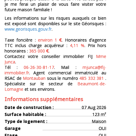
Je me ferai un plaisir de vous faire visiter votre
future maison familiale !
Les informations sur les risques auxquels ce bien
est exposé sont disponibles sur le site Géorisques :
www.georisques.gouv.fr
.
Taxe foncière :
environ 1
. Honoraires d’agence
TTC inclus charge acquéreur :
4,11 %
. Prix hors
honoraires :
365 000
.
Contactez votre conseiller immobilier FIJ
Mme
Junca
.
Tél :
06-26-30-81-17
. Mail :
mjunca@fij-
immobilier.fr
. Agent commercial immatriculé au
RSAC de
Montauban
sous le numéro
485 332 381
.
Spécialiste sur le secteur de
Beaumont-de-
Lomagne
et ses environs.
Informations supplémentaires
Date de construction :
07 Aug 2026
Surface habitable :
123 m²
Type de logement :
Maison
Garage
OUI
Etage
OUI