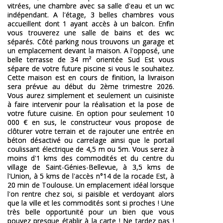
vitrées, une chambre avec sa salle d'eau et un wc
indépendant. A l'étage, 3 belles chambres vous
accueillent dont 1 ayant accès à un balcon. Enfin
vous trouverez une salle de bains et des wc
séparés. Côté parking nous trouvons un garage et
un emplacement devant la maison. A l'opposé, une
belle terrasse de 34 m² orientée Sud Est vous
sépare de votre future piscine si vous le souhaitez.
Cette maison est en cours de finition, la livraison
sera prévue au début du 2ème trimestre 2026.
Vous aurez simplement et seulement un cuisiniste
à faire intervenir pour la réalisation et la pose de
votre future cuisine. En option pour seulement 10
000 € en sus, le constructeur vous propose de
clôturer votre terrain et de rajouter une entrée en
béton désactivé ou carrelage ainsi que le portail
coulissant électrique de 4,5 m ou 5m. Vous serez à
moins d'1 kms des commodités et du centre du
village de Saint-Génies-Bellevue, à 3,5 kms de
l'Union, à 5 kms de l'accès n°14 de la rocade Est, à
20 min de Toulouse. Un emplacement idéal lorsque
l'on rentre chez soi, si paisible et verdoyant alors
que la ville et les commodités sont si proches ! Une
très belle opportunité pour un bien que vous
pouvez presque établir à la carte ! Ne tardez pas !